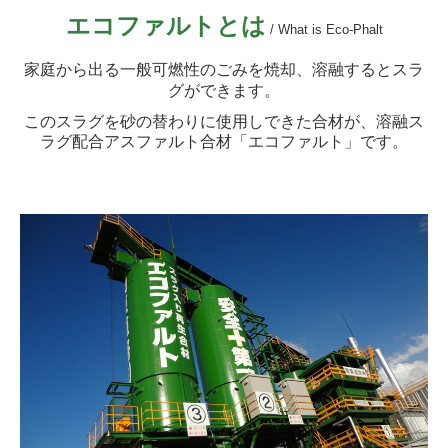
エコファルトとは
/ What is Eco-Phalt
工事事業部
家庭から出る一般可燃性のごみを焼却、溶融するとスラ
太陽光パネルリサイクル事業部
グができます。
所有重機一覧
このスラグを砂の替わりに使用しできた合材が、溶融ス
ラグ配合アスファルト合材「エコファルト」です。
サステナビリティ
エコファルト
健康経営
各種認証・認定
各種様式ダウンロード
採用情報