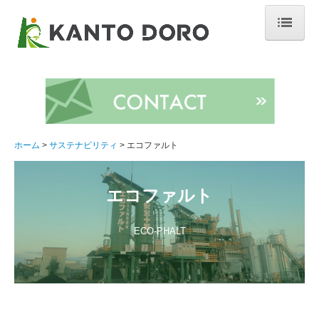
ホーム
会社概要
交通案内
ホーム
サステナビリティ
エコファルト
関東道路の歩み
資格者一覧
エコファルト
掲載記事
ECO-PHALT
営業日カレンダー
事業案内
リサイクル事業部